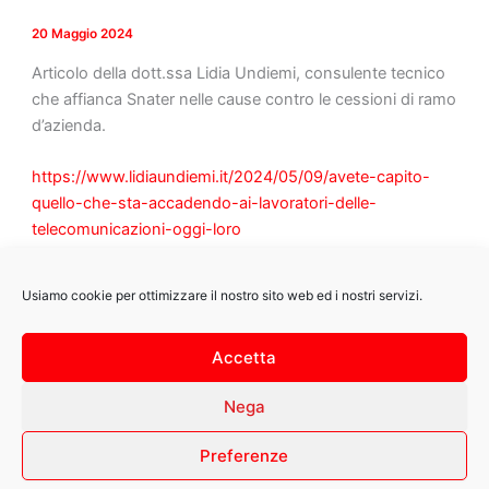
20 Maggio 2024
Articolo della dott.ssa Lidia Undiemi, consulente tecnico
che affianca Snater nelle cause contro le cessioni di ramo
d’azienda.
https://www.lidiaundiemi.it/2024/05/09/avete-capito-
quello-che-sta-accadendo-ai-lavoratori-delle-
telecomunicazioni-oggi-loro
Usiamo cookie per ottimizzare il nostro sito web ed i nostri servizi.
Accetta
Flyout
Menu
Nega
snaternews@gmail.com
| Copyright © 2026 by snaterfvg – All Right
Preferenze
Reserved. |
Privacy Policy