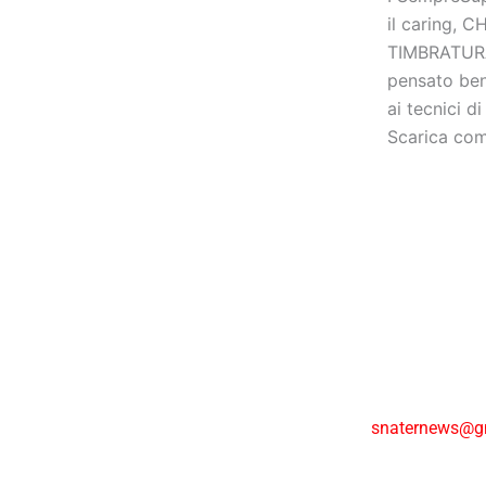
il caring,
TIMBRATURA
pensato bene
ai tecnici di 
Scarica co
snaternews@g