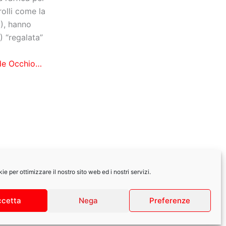
lli come la
), hanno
) “regalata”
nde Occhio…
e per ottimizzare il nostro sito web ed i nostri servizi.
|
Privacy Policy
ccetta
Nega
Preferenze