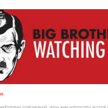
20
rFirmatari (cgilcisluilugl), dopo aver sottoscritto accordi 