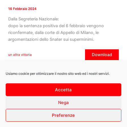
16 Febbraio 2024
Dalla Segreteria Nazionale:
dopo la sentenza positiva del 6 febbraio vengono
riconfermate, dalla corte di Appello di Milano, le
argomentazioni dello Snater sui superminimi.
Download
un altra vittoria
Usiamo cookie per ottimizzare il nostro sito web ed i nostri servizi.
Accetta
Flyout
Menu
Nega
snaternews@gmail.com
| Copyright © 2026 by snaterfvg – All Right
Preferenze
Reserved. |
Privacy Policy