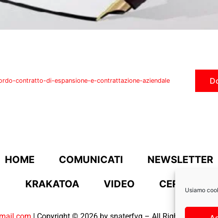
D
ordo-contratto-di-espansione-e-contrattazione-aziendale
HOME
COMUNICATI
NEWSLETTER
KRAKATOA
VIDEO
CERCA
Usiamo cooki
mail.com
| Copyright © 2026 by snaterfvg – All Right Reserved. 
A